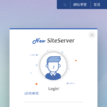
:::
網站導覽
首頁
關閉
Login
(必填)帳號