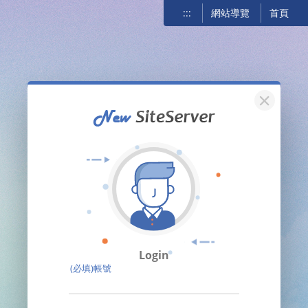
:::
網站導覽
首頁
關閉
Login
(必填)帳號