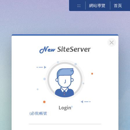
:::
網站導覽
首頁
關閉
Login
(必填)帳號