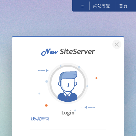
:::
網站導覽
首頁
關閉
Login
(必填)帳號