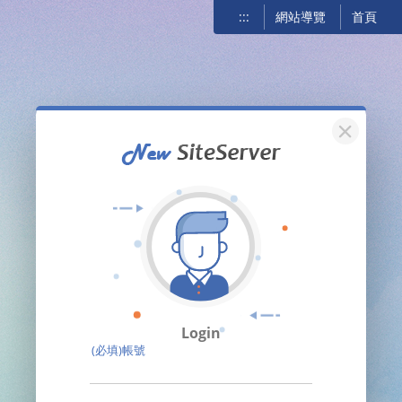
:::
網站導覽
首頁
關閉
Login
(必填)帳號