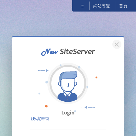
:::
網站導覽
首頁
關閉
Login
(必填)帳號