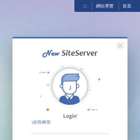
:::
網站導覽
首頁
關閉
Login
(必填)帳號