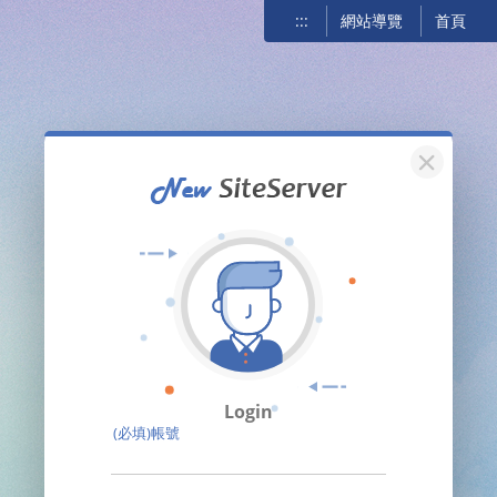
:::
網站導覽
首頁
關閉
Login
(必填)帳號