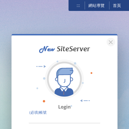
:::
網站導覽
首頁
關閉
Login
(必填)帳號