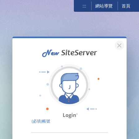
:::
網站導覽
首頁
關閉
Login
(必填)帳號