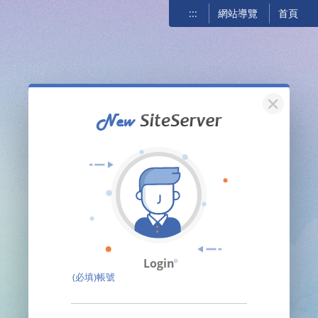
:::
網站導覽
首頁
關閉
Login
(必填)帳號