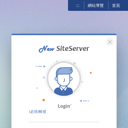
:::
網站導覽
首頁
關閉
Login
(必填)帳號