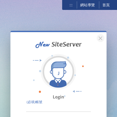
:::
網站導覽
首頁
關閉
Login
(必填)帳號