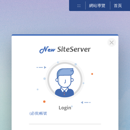
:::
網站導覽
首頁
關閉
Login
(必填)帳號