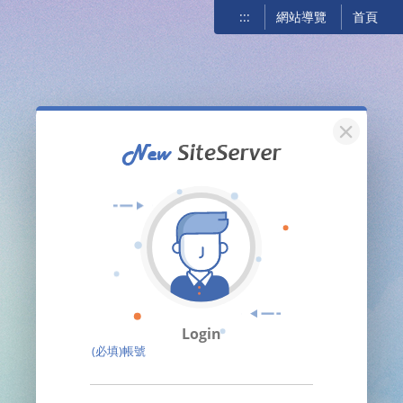
:::
網站導覽
首頁
關閉
Login
(必填)帳號