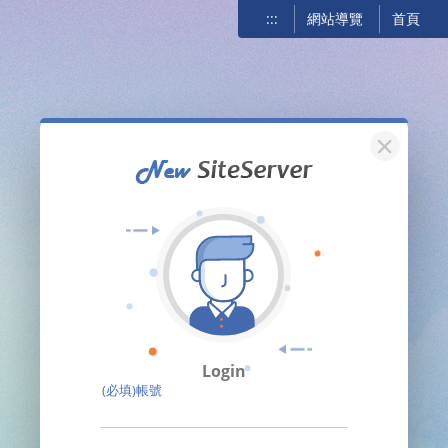
:::
網站導覽
首頁
關閉
Login
(必填)帳號