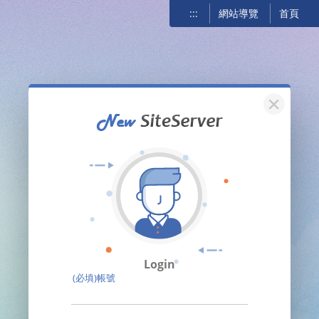
:::
網站導覽
首頁
關閉
Login
(必填)帳號