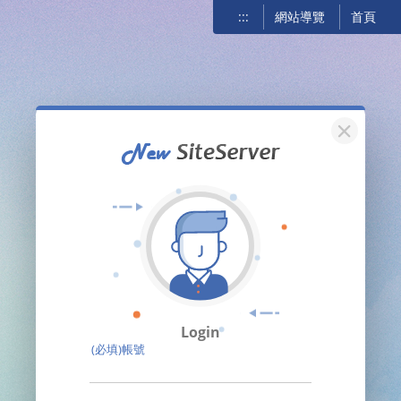
:::
網站導覽
首頁
關閉
Login
(必填)帳號