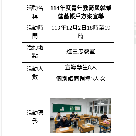
活動名
114
年度青年教育與就業
稱
儲蓄帳戶方案宣導
活動時
113
年
12
月
2
日
18
時至
19
間
時
活動地
進三忠教室
點
宣導學生
8
人
活動人
數
個別諮商輔導
5
人次
活動剪
影