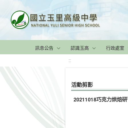
訊息公告
認識玉高
行政處室
:::
活動剪影
20211018巧克力烘焙