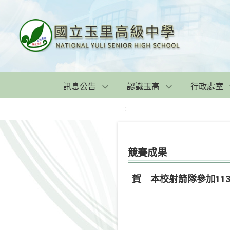
訊息公告
認識玉高
行政處室
:::
競賽成果
賀 本校射箭隊參加11