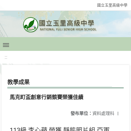
國立玉里高級中學
:::
教學成果
馬克町盃創意行銷競賽榮獲佳績
發布單位：
資料處理科
|
113級 李心蘋 榮獲 靜態照片組 亞軍