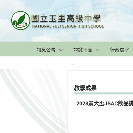
訊息公告
認識玉高
行政處室
:::
教學成果
2023景大盃JBAC飲品