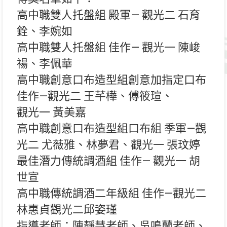
高中職雙人托盤組 殿軍— 觀光二 石育
銓、李婉如
高中職雙人托盤組 佳作— 觀光一 陳峻
禓、李佩華
高中職創意口布造型組創意加指定口布
佳作—觀光二 王芊樺、傅筱瑄、
觀光一 黃美嘉
高中職創意口布造型組口布組 季軍—觀
光二 尤薇雅、林夢君、觀光一 張玟婷
最佳潛力傳統調酒組 佳作— 觀光一 胡
世宣
高中職傳統調酒二年級組 佳作—觀光二
林惠貞觀光二邱姿瑾
指導老師：陳靜慧老師、吳鳴蘭老師、