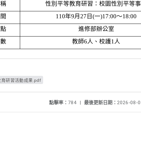
名稱
性別平等教育研習：校園性別平等事
時間
110
年
9
月
27
日
(
一
)17:00
～
18:00
地點
進修部辦公室
人數
教師
6
人、校護
1
人
教育研習活動成果.pdf
點擊率：
784
|
最後更新日期：
2026-08-0