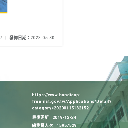
7
|
發佈日期：
2023-05-30
https://www.handicap-
free.nat.gov.tw/Applications/Detail?
category=20200115132152
最後更新
2019-12-24
總瀏覽人次
15957529