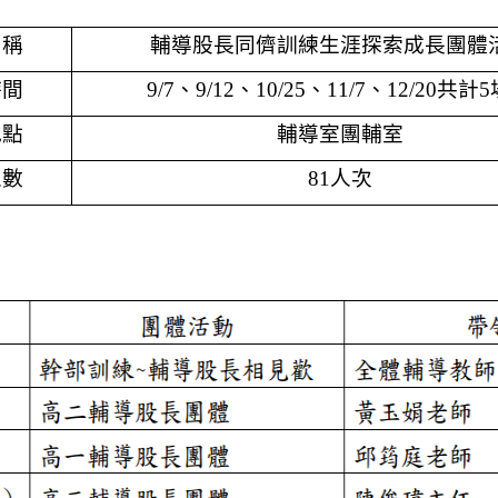
名稱
輔導股長同儕訓練生涯探索成長團體
時間
9/7
、9/12、10/25、11/7、12/20共計
地點
輔導室團輔室
人數
81
人次