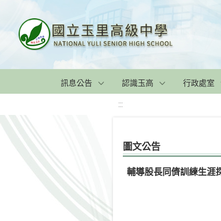
訊息公告
認識玉高
行政處室
:::
圖文公告
輔導股長同儕訓練生涯