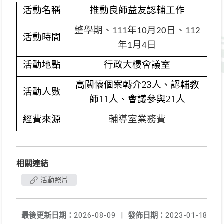
活動名稱
推動良師益友認輔工作
整學期、
年
月
日、
111
10
20
112
活動時間
年
月
日
1
4
活動地點
行政大樓會議室
高關懷個案轉介23人、認輔教
活動人數
師11人、會議參與21人
經費來源
輔導室業務費
相關連結
活動照片
最後更新日期：
2026-08-09
|
發佈日期：
2023-01-18