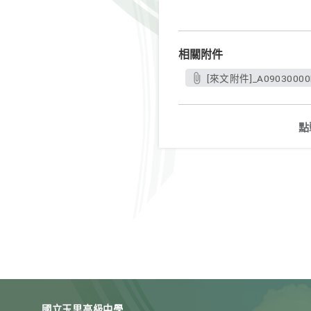
相關附件
[來文附件]_A09030000E_
點
國立玉里高級中學