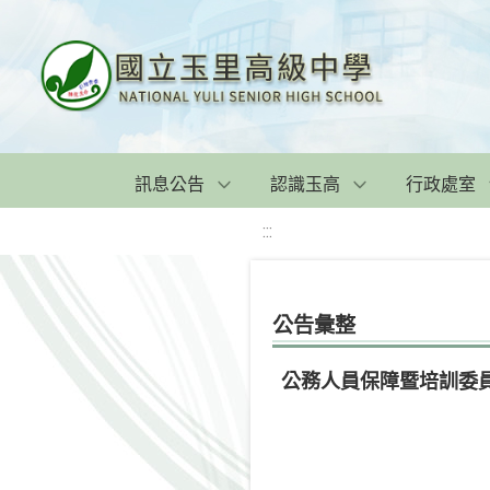
訊息公告
認識玉高
行政處室
:::
公告彙整
公務人員保障暨培訓委