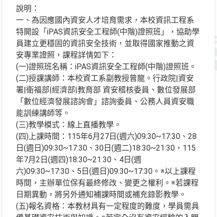
術，提升學習效率。
說明：
一、為因應國內資安人才培育需求，本校資訊工程系
(三)本課程與教材已輔導許多
特開設「iPAS資訊安全工程師(中階)證照班」，協助學
過證照考試，成效備受肯
員建立更穩固的資訊安全技術，並取得國家推動之資
安專業證照，課程詳情如下：
三、請鼓勵對資安有興趣的所屬
(一)證照班名稱：iPAS資訊安全工程師(中階)證照班。
附件招生簡章。對於課程有
(二)授課講師：本校資工系副教授曾龍。行政院|資安
署|衛福部|經濟部|教育部 資安稽核委員、數位發展部
如下：林小姐06-2727-175轉
「數位經濟發展諮詢會」諮詢委員、公務人員資安職
能訓練講師等。
(三)教學模式：線上直播教學。
(四)上課時間：115年6月27日(週六)09:30~17:30、28
日(週日)09:30~17:30、30日(週二)18:30~21:30，115
年7月2日(週四)18:30~21:30、4日(週
六)09:30~17:30、5日(週日)09:30~17:30。※以上課程
時間，主辦單位保有最終修改、變更之權利。※若課程
日期異動，將另外通知補課時間或補充錄影教學。
(五)報名資格：本教材具有一定程度的難度，學員需具