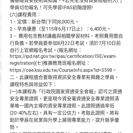
備基礎資安技術與知識。※若完全沒有資安經驗的入門
學員切勿報名！可先學習IPAS初階證照!
(六)課程費用：
1、定價：新台幣(下同)8,000元。
2、早鳥優惠（至115年6月17日止）：6,400元。
3、 費用包含教材講義與相關學習材料，考照費用需自
行負擔。若學員要參加8月22日考試，須於7月10日前
自行上官網報名考試。(報名網址：
https://ipd.nat.gov.tw/ipas/certification/ISE/exam-
registration)(七)推廣教育班報名網址：
https://cee.ksu.edu.tw/CourseInfo.aspx?id=3598。
二、此課程適合要取得資訊安全專業有興趣之學員，
課程特色與效益如下：
(一)本課程為「行政院國家資通安全會報」認可之資通
安全專業證照，更是現今資安署資通安全專業證照清
單唯一國內主導的資安專業證照。此證照通過率低
(20-40%左右)，具有一定公信力。考取此證照，將有
助於學員在就業與升學上展現專業能力，提升競爭優
勢。