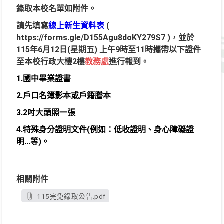
錄取本校名單如附件。
請先填寫
線上新生資料表
(
https://forms.gle/D155Agu8doKY279S7
)，並於
115年6月12日(星期五) 上午9時至11時攜帶以下證件
至本校行政大樓2樓
教務處
進行報到。
1.
國中畢業證書
2.戶口名簿影本或戶籍謄本
3.2吋大頭照一張
4.特殊身分證明文件
(例如：低收證明、身心障礙證
明...等)。
相關附件
115完免錄取公告.pdf