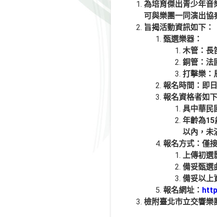
為培育傑出青少年音
可與樂團一同演出協
旨揭活動資訊如下：
甄選樂器：
木管：長
銅管：法
打擊樂：
報名時間：即
報名資格者如
具中華民
年齡為15
以內，未滿
報名方式：僅
上傳初選
備妥甄選
備妥以上
報名網址：
htt
檢附臺北市立交響樂