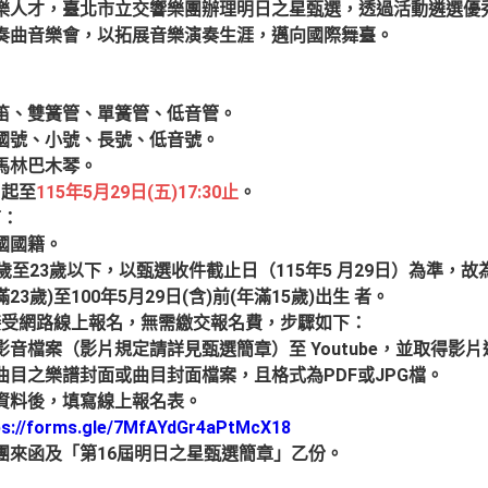
樂人才，臺北市立交響樂團辦理明日之星甄選，透過活動遴選優
奏曲音樂會，以拓展音樂演奏生涯，邁向國際舞臺。
笛、雙簧管、單簧管、低音管。
國號、小號、長號、低音號。
馬林巴木琴。
日起至
115年5月29日(五)17:30止
。
下：
國國籍。
歲至23歲以下，以甄選收件截止日（115年5 月29日）為準，故為
23歲)至100年5月29日(含)前(年滿15歲)出生 者。
接受網路線上報名，無需繳交報名費，步驟如下：
影音檔案（影片規定請詳見甄選簡章）至 Youtube，並取得影片
曲目之樂譜封面或曲目封面檔案，且格式為PDF或JPG檔。
資料後，填寫線上報名表。
ps://forms.gle/7MfAYdGr4aPtMcX18
團來函及「第16屆明日之星甄選簡章」乙份。