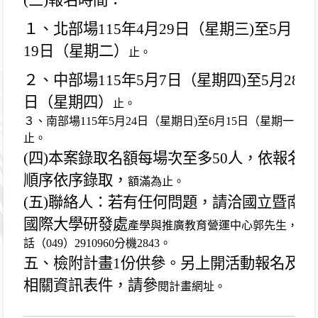
(
三
)
報名時間：
１、北部場
115
年
4
月
29
日（星期三
)
至
5
月
19
日（星期二）
止。
２、中部場
115
年
5
月
7
日（星期四
)
至
5
月
28
日（星期四）
止。
３、南部場
115
年
5
月
24
日（星期日
)
至
6
月
15
日（星期一）
止。
(
四
)
本案錄取名額每場次至多
50
人，依報名
順序依序錄取，
額滿為止。
(
五
)
聯絡人：若有任何問題，請洽國立暨南
國際大學研發處
產學與推廣教育營運中心郭先生，電
話（
049
）
2910960
分機
2843
。
五、檢附計畫
1
份供參。另上開活動報名及
相關資訊表件，請參
閱計畫網址。