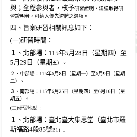
與；全程參與者，核予
研習證明，建議取得研
習證明者，可納入優先遴聘之選
項。
四、旨案研習相關訊息如下：
(
一
)
研習時間：
１、北部場：
115
年
5
月
28
日（星期四）至
5
月
29
日（星期
五）。
２、中部場：
115
年
6
月
8
日（星期一）至
6
月
9
日（星期
二）。
３、南部場：
115
年
6
月
25
日（星期四）至
6
月
16
日（星
期
五）。
(
二)研習地點：
１、北部場：臺北臺大集思堂（臺北市羅
斯福路
4
段
85
號
B1
）。