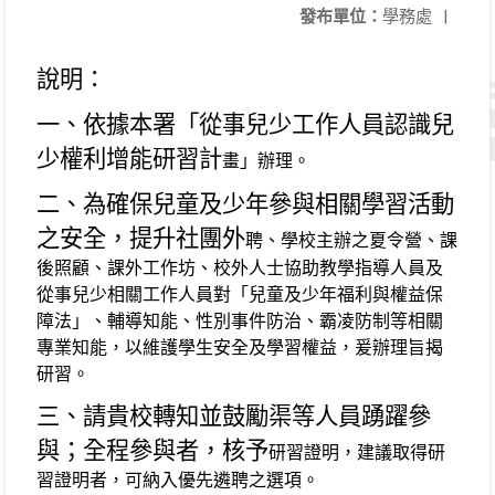
發布單位：
學務處
|
說明：
一、依據本署「從事兒少工作人員認識兒
少權利增能研習計
畫」辦理。
二、為確保兒童及少年參與相關學習活動
之安全，提升社團外
聘、學校主辦之夏令營、課
後照顧、課外工作坊、校外人士協助教學指導人員及
從事兒少相關工作人員對「兒童及少年福利與權益保
障法」、輔導知能、性別事件防治、霸凌防制等相關
專業知能，以維護學生安全及學習權益，爰
辦理旨揭
研習。
三、請貴校轉知並鼓勵渠等人員踴躍參
與；全程參與者，核予
研習證明，建議取得研
習證明者，可納入優先遴聘之選
項。