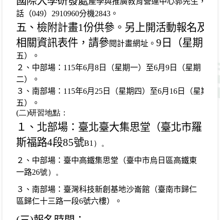
國際大學研發處
產學與推廣教育營運中心郭先生，電
話（
049
）
2910960
分機
2843
。
五、檢附計畫
1
份供參。另上開活動報名及
相關資訊表件，請參
9
日（星期
閱計畫網址。
五）。
２、中部場：
115
年
6
月
8
日（星期一）至
6
月
9
日（星期
二）。
３、南部場：
115
年
6
月
25
日（星期四）至
6
月
16
日（星期
五）。
(
二)研習地點：
１、北部場：臺北臺大集思堂（臺北市羅
斯福路
4
段
85
號
B1
）。
２、中部場：臺中高鐵集思堂（臺中市烏日區高鐵東
一路
26
號）。
３、南部場：臺灣科技新創基地沙崙館（臺南市歸仁
區歸
仁十三路一段
6
號六樓）。