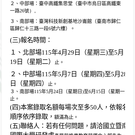
２、中部場：臺中高鐵集思堂（臺中市烏日區高鐵東
一路
26
號）。
３、南部場：臺灣科技新創基地沙崙館（臺南市歸仁
區歸
仁十三路一段
6
號六樓）。
(
三
)
報名時間：
１、北部場
115
年
4
月
29
日（星期三
)
至
5
月
19
日（星期二）
止。
２、中部場
115
年
5
月
7
日（星期四
)
至
5
月
28
日（星期四）
止。
３、南部場
115
年
5
月
24
日（星期日
)
至
6
月
15
日（星期一）
止。
(
四
)
本案錄取名額每場次至多
50
人，依報名
順序依序錄取，
額滿為止。
(
五
)
聯絡人：若有任何問題，請洽國立暨南