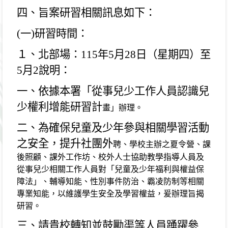
四、旨案研習相關訊息如下：
(
一
)
研習時間：
１、北部場：
115
年
5
月
28
日（星期四）至
5
月
2
說明：
一、依據本署「從事兒少工作人員認識兒
少權利增能研習計
畫」辦理。
二、為確保兒童及少年參與相關學習活動
之安全，提升社團外
聘、學校主辦之夏令營、課
後照顧、課外工作坊、校外人士協助教學指導人員及
從事兒少相關工作人員對「兒童及少年福利與權益保
障法」、輔導知能、性別事件防治、霸凌防制等相關
專業知能，以維護學生安全及學習權益，爰
辦理旨揭
研習。
三、請貴校轉知並鼓勵渠等人員踴躍參