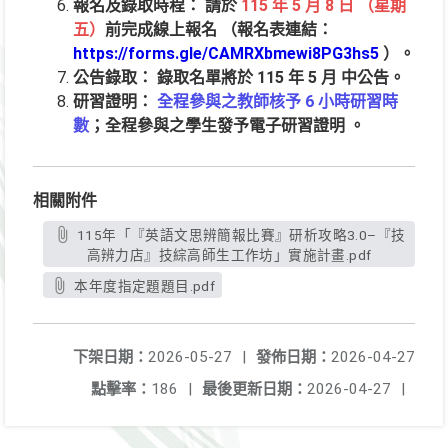
報名及錄取時程： 請於
115 年 5 月 8 日 （星期
五）
前完成線上報名 （報名表連結：
https://forms.gle/CAMRXbmewi8PG3hs5
）。
公告錄取： 錄取名單將於 115 年 5 月 中公告。
研習證明：
全程參與之教師核予 6 小時研習時
數
；全程參與之學生發予電子研習證明 。
相關附件
115年「『英語文思辨簡報比賽』研析攻略3.0–『技
高辨力店』技綜高師生工作坊」實施計畫.pdf
本年度指定題題目.pdf
下架日期：
2026-05-27
|
發佈日期：
2026-04-27
點擊率：
186
|
最後更新日期：
2026-04-27
|