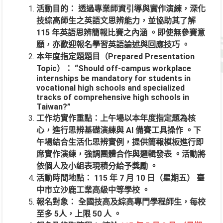
活動目的： 透過專業師資引導與實作演練，深化
技綜高師生之英語文思辨能力，並協助其了解
115 年英語思辨簡報比賽之內涵 。即使無參賽意
願，亦歡迎報名學習英語論述與回應技巧 。
本年度指定題題目（Prepared Presentation
Topic）： “Should off-campus workplace
internships be mandatory for students in
vocational high schools and specialized
tracks of comprehensive high schools in
Taiwan?”
工作坊實作重點：上午場以本年度指定題為核
心，進行思辨基礎演練與 AI 備賽工具操作 。下
午場結合生活化思辨實例，提供簡報模板進行即
席實作演練，強調團體合作與邏輯發表 。活動將
依個人及小組表現積分給予獎勵 。
活動時間地點： 115 年 7 月 10 日（星期五） 臺
中市立沙鹿工業高級中等學校 。
報名對象： 全國技高及綜高專門學程師生，每校
至多 5人，上限 50 人 。