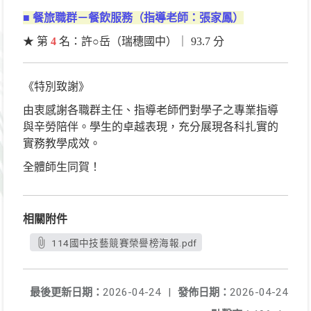
■
餐旅職群－餐飲服務（指導老師：張家鳳）
★ 第
4
名：許○岳（瑞穗國中）｜ 93.7 分
《特別致謝》
由衷感謝各職群主任、指導老師們對學子之專業指導
與辛勞陪伴。學生的卓越表現，充分展現各科扎實的
實務教學成效。
全體師生同賀！
相關附件
114國中技藝競賽榮譽榜海報.pdf
最後更新日期：
2026-04-24
|
發佈日期：
2026-04-24