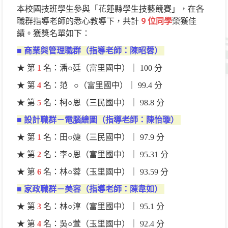
本校國技班學生參與「花蓮縣學生技藝競賽」，在各
職群指導老師的悉心教導下，共計
9 位同學
榮獲佳
績。獲獎名單如下：
■
商業與管理職群（指導老師：陳昭蓉）
★ 第
1
名：潘○廷（富里國中）｜ 100 分
★ 第
4
名：范 ○（富里國中）｜ 99.4 分
★ 第
5
名：柯○恩（三民國中）｜ 98.8 分
■
設計職群－電腦繪圖（指導老師：陳怡璇）
★ 第
1
名：田○婕（三民國中）｜ 97.9 分
★ 第
2
名：李○恩（富里國中）｜ 95.31 分
★ 第
6
名：林○蓉（玉里國中）｜ 93.59 分
■
家政職群－美容（指導老師：陳韋如）
★ 第
3
名：林○淳（富里國中）｜ 95.1 分
★ 第
4
名：吳○萱（玉里國中）｜ 92.4 分