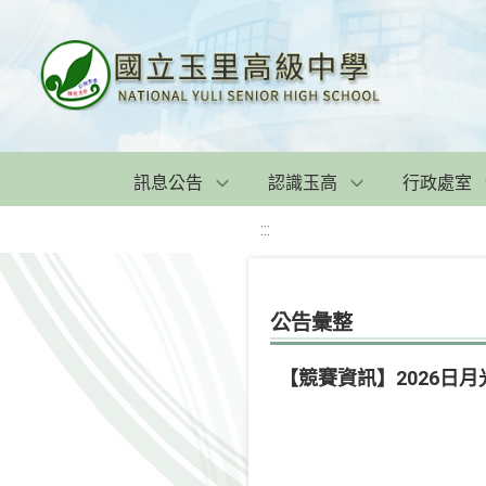
訊息公告
認識玉高
行政處室
:::
公告彙整
【競賽資訊】2026日