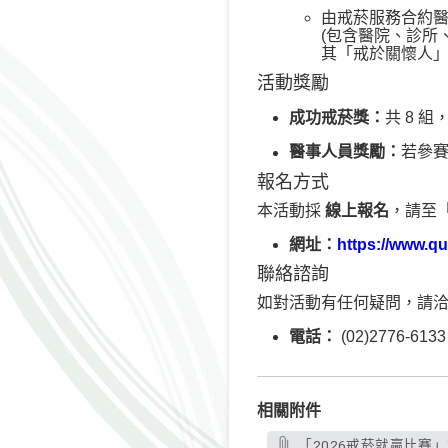
由戒菸服務合約醫
(包含醫院、診所
其「戒於關懷人」
活動獎勵
成功戒菸獎：
共 8 
醫事人員獎勵：
若參
報名方式
本活動採
線上報名
，請至
網址：
https://www.qu
聯絡諮詢
如對活動有任何疑問，請
電話：
(02)2776-613
相關附件
「2026戒菸就贏比賽