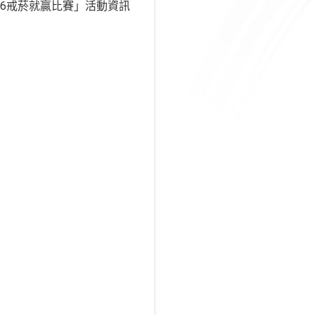
26戒菸就贏比賽」活動資訊
。