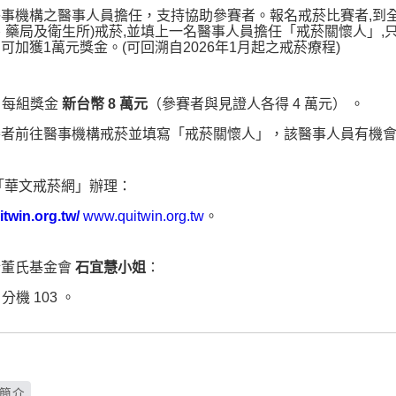
事機構之醫事人員擔任，支持協助參賽者。報名戒菸比賽者,到
、藥局及衛生所)戒菸,並填上一名醫事人員擔任「戒菸關懷人」,
可加獲1萬元獎金。(可回溯自2026年1月起之戒菸療程)
組，每組獎金
新台幣 8 萬元
（參賽者與見證人各得 4 萬元）
。
賽者前往醫事機構戒菸並填寫「戒菸關懷人」，該醫事人員有機
「華文戒菸網」辦理：
itwin.org.tw/
www.quitwin.org.tw
。
洽董氏基金會
石宜慧小姐
：
3 分機 103
。
」簡介