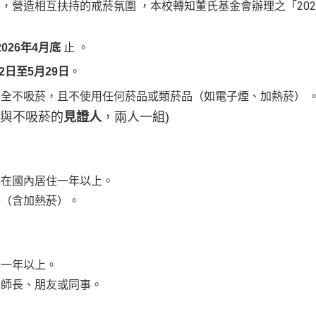
菸，營造相互扶持的戒菸氛圍
，本校轉知董氏基金會辦理之「20
2026年4月底
止
。
月2日至5月29日
。
完全不吸菸，且不使用任何菸品或類菸品（如電子煙、加熱菸）
與
不吸菸的
見證人
，兩人一組)
或在國內居住一年以上。
菸（含加熱菸）。
菸一年以上。
、師長、朋友或同事。