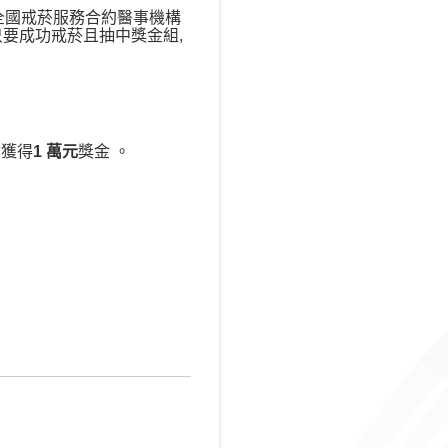
全國戒菸服務合約醫事機構
只要成功戒菸且抽中獎金組,
會獲得
1 萬元
獎金
。