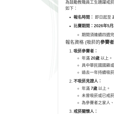
為鼓勵教職員工生踴躍戒
如下：
報名時間：
即日起至
比賽期間：
2026年5
期間須連續四週
報名資格
(吸菸的
參賽者
吸菸參賽者：
年滿
20歲
以上。
具中華民國國籍
過去一年持續吸
不吸菸見證人：
年滿
7歲
以上。
未曾吸菸或已戒
為參賽者之家人
戒菸關懷人：