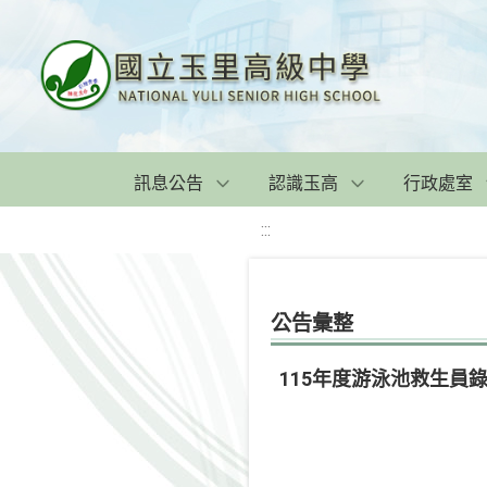
訊息公告
認識玉高
行政處室
:::
公告彙整
115年度游泳池救生員