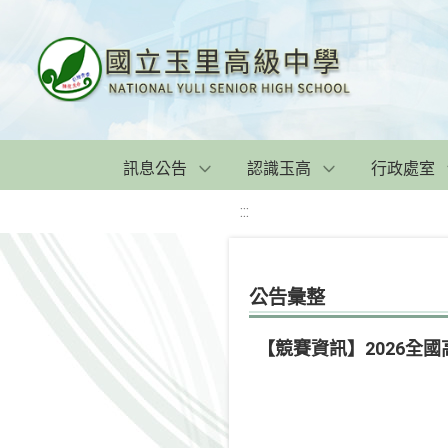
訊息公告
認識玉高
行政處室
:::
公告彙整
【競賽資訊】2026全