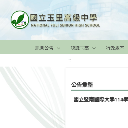
訊息公告
認識玉高
行政處室
:::
公告彙整
國立暨南國際大學114