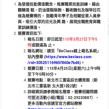
為發揚技能價值觀念，推廣職業技能訓練，藉由
翻糖蛋 糕、奶油蛋糕裝飾、藝術麵包及咖啡拉花
做為競賽標的， 鼓勵青年學子及相關從業人員參
與，吸引大眾的目光及興 趣，展現技職教育與職
業訓練價值。
競賽資訊如下:
報名日期：即日起至
115年3月27日下午5
時
或額滿為 止。
報名網址：請至「BeClass線上報名系統」
站內搜尋 (
https://www.beclass.com
/rid=30525116965f860e7bd6
)。
競賽日期：115年4月25日(星期六)上午9時
至下午5時30分。
競賽地點：新北市三重區綜合體育館（新
北市三重區新 北大道1段2號）。
詳細資訊請參閱報名簡章，競賽相關問題
可逕洽活動小組(電話：02-29230887），
更多活動內容請至官方網站瞭解