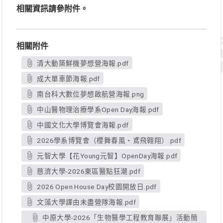
相關資訊請參附件。
相關附件
清大動築鮮機夢想營海報.pdf
成大單車節海報.pdf
南台科大數位夢想啟航營海報.png
中山醫物理治療學系Open Day海報.pdf
中國文化大學博覽會海報.pdf
2026學系博覽會（櫻舞春風・鳶飛翱翔）.pdf
元智大學【花Young元智】OpenDay海報.pdf
慈濟大學-2026東區醫點狂潮.pdf
2026 Open House Day校園開放日.pdf
文藻大學譯由未盡營隊海報.pdf
中原大學-2026「生物醫學工程教育聯展」活動簡