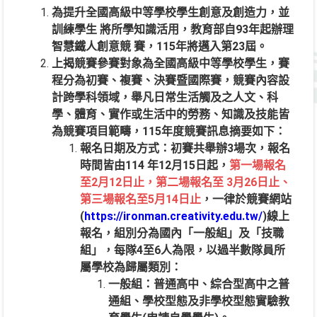
為提升全國高級中等學校學生創意及創造力，並
訓練學生 將所學知識活用，教育部自93年起辦理
智慧鐵人創意競 賽，115年將邁入第23屆。
上揭競賽參賽對象為全國高級中等學校學生，賽
程分為初賽、複賽、決賽暨國際賽，競賽內容設
計跨學科領域，舉凡日常生活觸及之人文、科
學、體育、實作或生活中的勞務、知識及技能皆
為競賽項目範疇，115年度競賽訊息摘要如下：
報名日期及方式：初賽共舉辦3場次，報名
時間皆由114 年12月15日起，
第一場報名
至2月12日止，第二場報名至 3月26日止、
第三場報名至5月14日止
，一律於競賽網站
(
https://ironman.creativity.edu.tw/
)線上
報名，組別分為國內「一般組」及「技職
組」，每隊4至6人為限，以過半數隊員所
屬學校為歸屬類別：
一般組：普通高中、綜合型高中之普
通組、學校型態及非學校型態實驗教