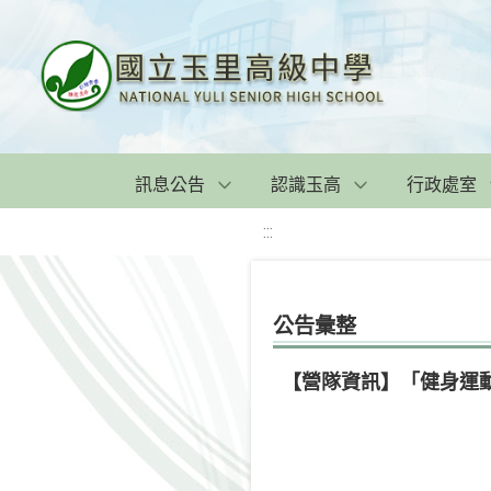
訊息公告
認識玉高
行政處室
:::
公告彙整
【營隊資訊】「健身運