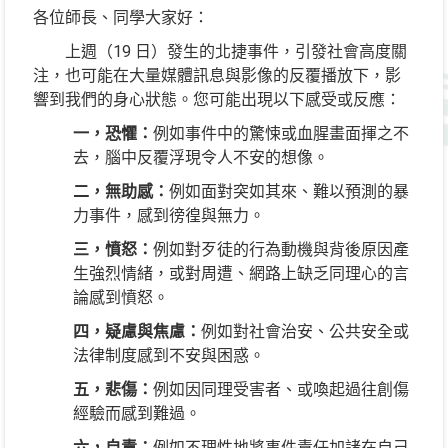
各位師長、同學大家好：
上週（19 日）發生的北捷事件，引發社會高度關
注，也可能在大量媒體訊息與影像的反覆播放下，影
響到我們的身心狀態。您可能出現以下感受或反應：
一，恐懼：
例如事件中的驚悚或血腥畫面揮之不
去，腦中反覆浮現令人不安的想像。
二，無助感：
例如面對突如其來、難以預測的暴
力事件，感到徬徨與無力。
三，憤怒：
例如對歹徒的行為動機與背後原因產
生強烈情緒，或對周遭、網路上缺乏同理心的言
論感到憤怒。
四，疑慮與焦慮：
例如對社會治安、公共安全或
法律制度感到不安與困惑。
五，悲傷：
例如因同理受害者、或喚起過往創傷
經驗而感到難過。
六，自責：
例如不理性地將事件責任加諸在自己