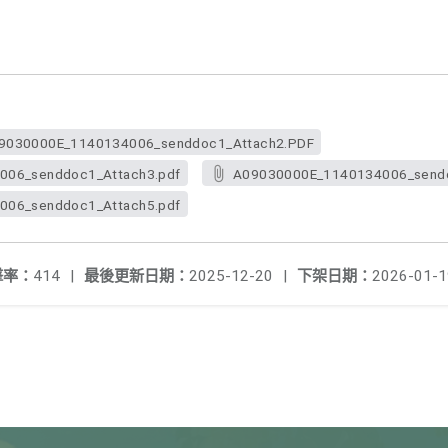
9030000E_1140134006_senddoc1_Attach2.PDF
06_senddoc1_Attach3.pdf
A09030000E_1140134006_sendd
06_senddoc1_Attach5.pdf
擊率：
414
|
最後更新日期：
2025-12-20
|
下架日期：
2026-01-1