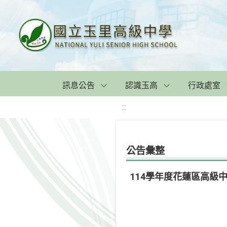
訊息公告
認識玉高
行政處室
:::
公告彙整
114學年度花蓮區高級