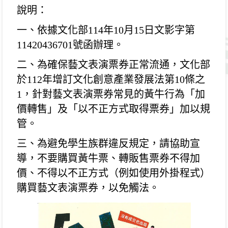
說明：
一、依據文化部
114
年
10
月
15
日文影字第
11420436701
號函辦
理。
二、為確保藝文表演票券正常流通，文化部
於
112
年增訂文化創
意產業發展法第
10
條之
1
，針對藝文表演票券常見的黃牛行
為「加
價轉售」及「以不正方式取得票券」加以規
管。
三、為避免學生族群違反規定，請協助宣
導，不要購買黃牛
票、轉販售票券不得加
價、不得以不正方式（例如使用外
掛程式）
購買藝文表演票券，以免觸法。