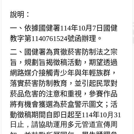
說明：
一、依據國健署
114
年
10
月
7
日國健
教字第
1140761524
號函辦
理。
二、國健署為貫徹菸害防制法之宗
旨，規劃旨揭徵稿活動，期
望透過
網路媒介接觸青少年與年輕族群，
落實菸害防制教育，並引起民眾對
菸品危害的注意和重視，參賽作品
將有
機會獲選為菸盒警示圖文；活
動徵稿期間自即日起至
114
年
10
月31
日止，請協助運用多元管道宣傳周