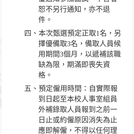
恕不另行通知，亦不退
件。
四、本次甄選預定正取
1
名，另
擇優備取
3
名，備取人員候
用期間
3
個月，以遞補該職
缺為限，期滿即喪失資
格。
五、預定僱用時間：自實際報
到日起至本校人事室組員
外補錄取人員報到之前一
日止或約僱原因消失為止
應即解僱，不得以任何理