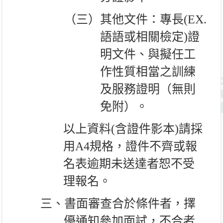
（三）其他文件：專長
(EX.
語語或相關檢定
)
證
明文件、與擬任工
作性質相當之訓練
及服務證明（無則
免附）。
以上資料
(
含證件影本
)
請採
用
A4
規格，證件不齊或報
名表逾期未送達者恕不受
理報名。
三、書面審查合於條件者，擇
優通知參加面試，不合者