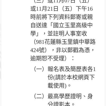
（三）或
11
月
07
日（五）
或
11
月
21
日（五）下午
16
時前將下列資料郵寄或親
自送達「國立玉里高級中
學」，並註明人事室收
（
981
花蓮縣玉里鎮中華路
424
號），非以郵戳為憑，
逾期恕不受理）：
（一）報名表及簡歷表各
1
份
(
請於本校網頁下
載使用
)
。
（二）最高學歷證明、身
分證影本。