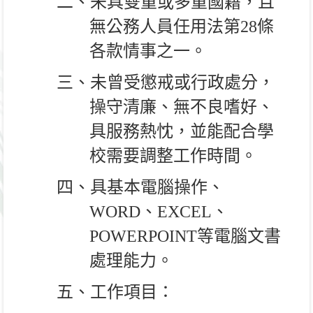
二、未具雙重或多重國籍，且
無公務人員任用法第
28
條
各款情事之一。
三、未曾受懲戒或行政處分，
操守清廉、無不良嗜好、
具服務熱忱，並能配合學
⼯
校需要調整
作時間。
四、具基本電腦操作、
WORD
、
EXCEL
、
POWERPOINT
等電腦文書
處理能力。
五、工作項目：