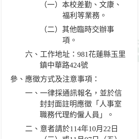
（一）本校差勤、文康、
福利等業務。
（二）其他臨時交辦事
項。
六、工作地址：
981
花蓮縣玉里
鎮中華路
424
號
參、應徵方式及注意事項：
一、一律採通訊報名，並於信
封封面註明應徵「人事室
職務代理約僱人員」。
二、意者請於
114
年
10
月
22
日